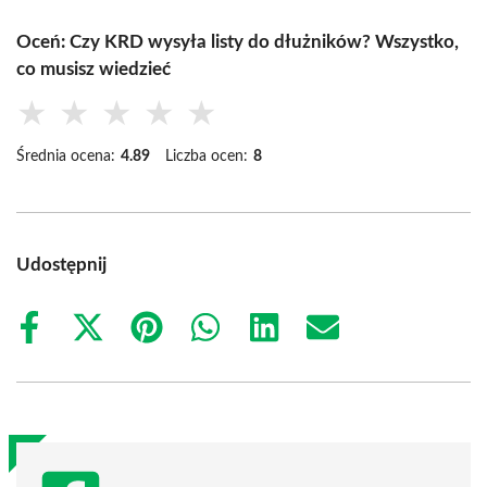
Oceń: Czy KRD wysyła listy do dłużników? Wszystko,
co musisz wiedzieć
★
★
★
★
★
Średnia ocena:
4.89
Liczba ocen:
8
Udostępnij
Share
Share
Share
Share
Share
Share
on
on
on
on
on
on
Facebook
X
Pinterest
WhatsApp
LinkedIn
Email
(Twitter)