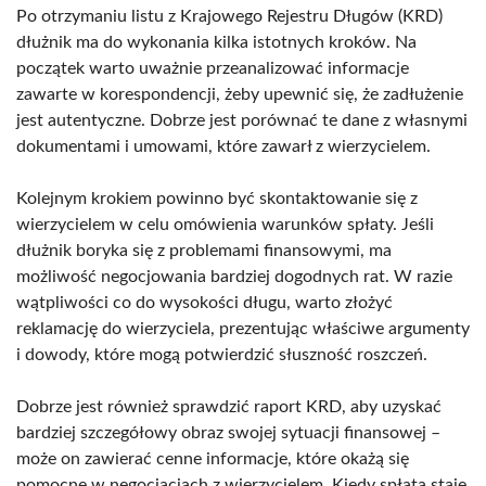
Po otrzymaniu listu z Krajowego Rejestru Długów (KRD)
dłużnik ma do wykonania kilka istotnych kroków. Na
początek warto uważnie przeanalizować informacje
zawarte w korespondencji, żeby upewnić się, że zadłużenie
jest autentyczne. Dobrze jest porównać te dane z własnymi
dokumentami i umowami, które zawarł z wierzycielem.
Kolejnym krokiem powinno być skontaktowanie się z
wierzycielem w celu omówienia warunków spłaty. Jeśli
dłużnik boryka się z problemami finansowymi, ma
możliwość negocjowania bardziej dogodnych rat. W razie
wątpliwości co do wysokości długu, warto złożyć
reklamację do wierzyciela, prezentując właściwe argumenty
i dowody, które mogą potwierdzić słuszność roszczeń.
Dobrze jest również sprawdzić raport KRD, aby uzyskać
bardziej szczegółowy obraz swojej sytuacji finansowej –
może on zawierać cenne informacje, które okażą się
pomocne w negocjacjach z wierzycielem. Kiedy spłata staje