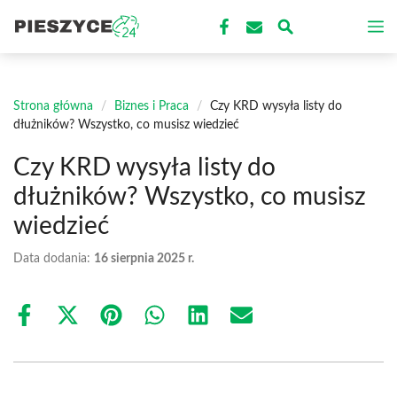
Przejdź
M
do
treści
Strona główna
/
Biznes i Praca
/
Czy KRD wysyła listy do
dłużników? Wszystko, co musisz wiedzieć
Czy KRD wysyła listy do
dłużników? Wszystko, co musisz
wiedzieć
Data dodania:
16 sierpnia 2025 r.
Share
Share
Share
Share
Share
Share
on
on
on
on
on
on
Facebook
X
Pinterest
WhatsApp
LinkedIn
Email
(Twitter)