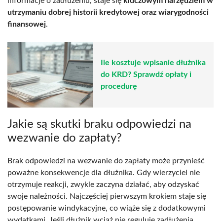
informacje o zadłużeniu, staje się
kluczowym narzędziem w
utrzymaniu dobrej historii kredytowej oraz wiarygodności
finansowej
.
Ile kosztuje wpisanie dłużnika
do KRD? Sprawdź opłaty i
procedurę
Jakie są skutki braku odpowiedzi na
wezwanie do zapłaty?
Brak odpowiedzi na wezwanie do zapłaty może przynieść
poważne konsekwencje dla dłużnika. Gdy wierzyciel nie
otrzymuje reakcji, zwykle zaczyna działać, aby odzyskać
swoje należności. Najczęściej pierwszym krokiem staje się
postępowanie windykacyjne, co wiąże się z dodatkowymi
wydatkami. Jeśli dłużnik wciąż nie reguluje zadłużenia,