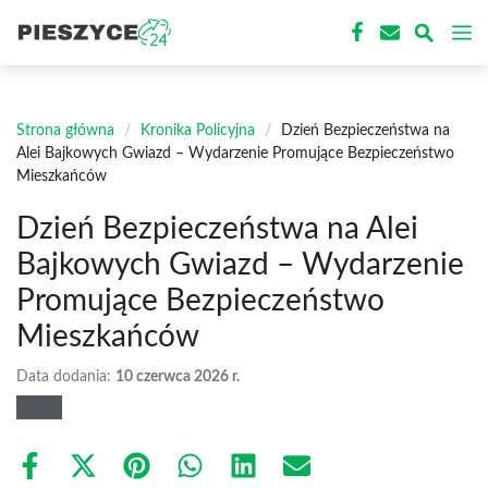
Przejdź
M
do
treści
Strona główna
/
Kronika Policyjna
/
Dzień Bezpieczeństwa na
Alei Bajkowych Gwiazd – Wydarzenie Promujące Bezpieczeństwo
Mieszkańców
Dzień Bezpieczeństwa na Alei
Bajkowych Gwiazd – Wydarzenie
Promujące Bezpieczeństwo
Mieszkańców
Data dodania:
10 czerwca 2026 r.
Share
Share
Share
Share
Share
Share