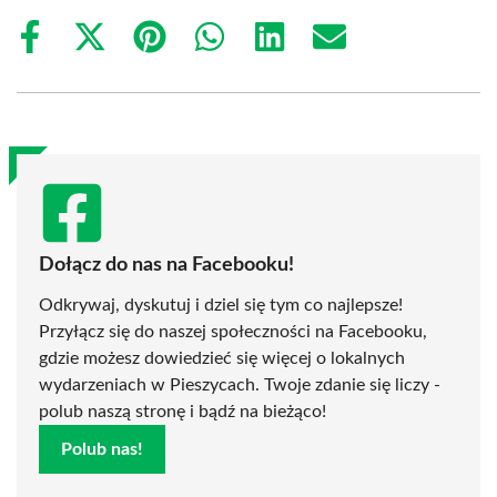
Share
Share
Share
Share
Share
Share
on
on
on
on
on
on
Facebook
X
Pinterest
WhatsApp
LinkedIn
Email
(Twitter)
Dołącz do nas na Facebooku!
Odkrywaj, dyskutuj i dziel się tym co najlepsze!
Przyłącz się do naszej społeczności na Facebooku,
gdzie możesz dowiedzieć się więcej o lokalnych
wydarzeniach w Pieszycach. Twoje zdanie się liczy -
polub naszą stronę i bądź na bieżąco!
Polub nas!