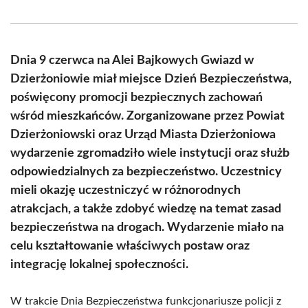
on
on
on
on
on
on
Facebook
X
Pinterest
WhatsApp
LinkedIn
Email
(Twitter)
Dnia 9 czerwca na Alei Bajkowych Gwiazd w
Dzierżoniowie miał miejsce Dzień Bezpieczeństwa,
poświęcony promocji bezpiecznych zachowań
wśród mieszkańców. Zorganizowane przez Powiat
Dzierżoniowski oraz Urząd Miasta Dzierżoniowa
wydarzenie zgromadziło wiele instytucji oraz służb
odpowiedzialnych za bezpieczeństwo. Uczestnicy
mieli okazję uczestniczyć w różnorodnych
atrakcjach, a także zdobyć wiedzę na temat zasad
bezpieczeństwa na drogach. Wydarzenie miało na
celu kształtowanie właściwych postaw oraz
integrację lokalnej społeczności.
W trakcie Dnia Bezpieczeństwa funkcjonariusze policji z