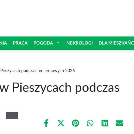
NIA
PRACA
POGODA
NEKROLOGI
DLA MIESZKAŃ
Pieszycach podczas ferii zimowych 2026
w Pieszycach podczas
Share
Share
Share
Share
Share
Share
on
on
on
on
on
on