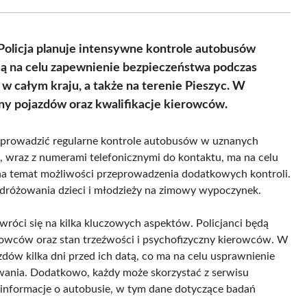
Facebook
X
Pinterest
WhatsApp
LinkedIn
Email
(Twitter)
olicja planuje intensywne kontrole autobusów
ają na celu zapewnienie bezpieczeństwa podczas
 całym kraju, a także na terenie Pieszyc. W
zny pojazdów oraz kwalifikacje kierowców.
dą prowadzić regularne kontrole autobusów w uznanych
wraz z numerami telefonicznymi do kontaktu, ma na celu
 na temat możliwości przeprowadzenia dodatkowych kontroli.
dróżowania dzieci i młodzieży na zimowy wypoczynek.
róci się na kilka kluczowych aspektów. Policjanci będą
rowców oraz stan trzeźwości i psychofizyczny kierowców. W
zdów kilka dni przed ich datą, co ma na celu usprawnienie
iwania. Dodatkowo, każdy może skorzystać z serwisu
informacje o autobusie, w tym dane dotyczące badań