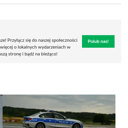
Email
sze! Przyłącz się do naszej społeczności
Polub nas!
 więcej o lokalnych wydarzeniach w
aszą stronę i bądź na bieżąco!