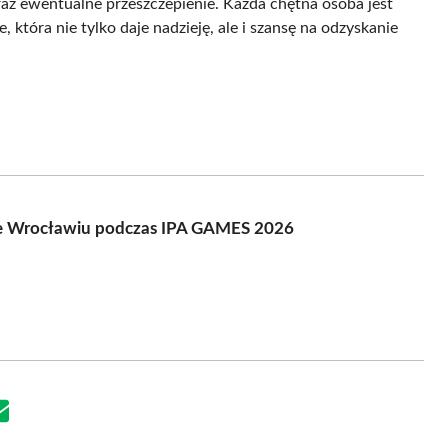
z ewentualne przeszczepienie. Każda chętna osoba jest
 która nie tylko daje nadzieję, ale i szansę na odzyskanie
 we Wrocławiu podczas IPA GAMES 2026
Share
on