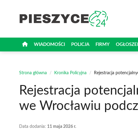
Przejdź
do
treści
WIADOMOŚCI
POLICJA
FIRMY
OGŁOSZE
Strona główna
/
Kronika Policyjna
/
Rejestracja potencja
Rejestracja potencj
we Wrocławiu podc
Data dodania:
11 maja 2026 r.