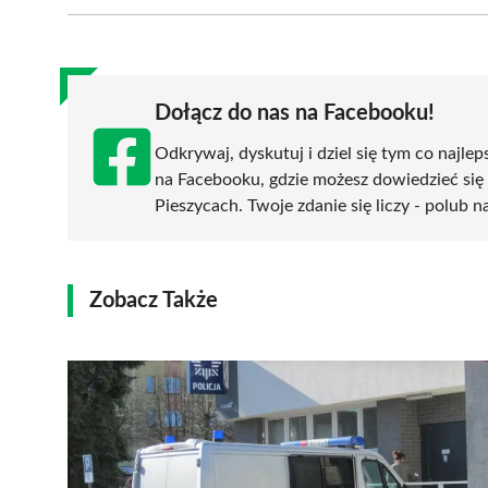
Facebook
X
Pinterest
WhatsApp
LinkedIn
(Twitter)
Dołącz do nas na Facebooku!
Odkrywaj, dyskutuj i dziel się tym co najlep
na Facebooku, gdzie możesz dowiedzieć się
Pieszycach. Twoje zdanie się liczy - polub n
Zobacz Także