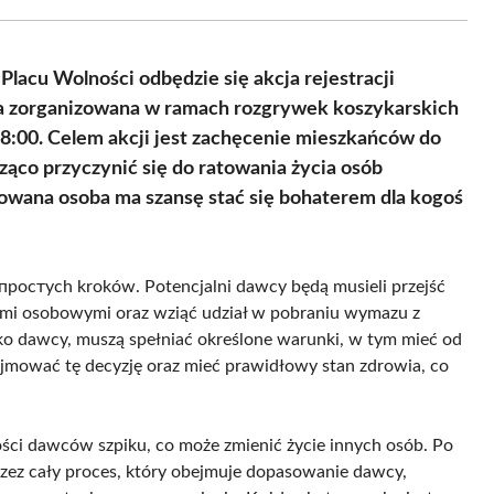
Facebook
X
Pinterest
WhatsApp
LinkedIn
Email
(Twitter)
Placu Wolności odbędzie się akcja rejestracji
ła zorganizowana w ramach rozgrywek koszykarskich
8:00. Celem akcji jest zachęcenie mieszkańców do
ząco przyczynić się do ratowania życia osób
rowana osoba ma szansę stać się bohaterem dla kogoś
ka простych kroków. Potencjalni dawcy będą musieli przejść
mi osobowymi oraz wziąć udział w pobraniu wymazu z
ako dawcy, muszą spełniać określone warunki, w tym mieć od
ejmować tę decyzję oraz mieć prawidłowy stan zdrowia, co
ości dawców szpiku, co może zmienić życie innych osób. Po
rzez cały proces, który obejmuje dopasowanie dawcy,