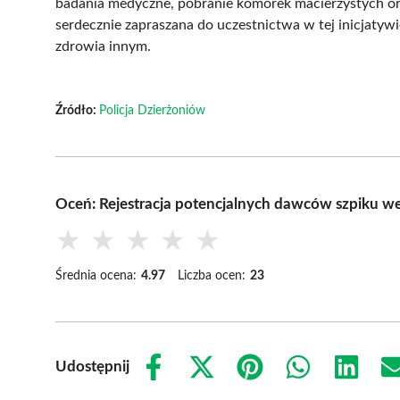
badania medyczne, pobranie komórek macierzystych ora
serdecznie zapraszana do uczestnictwa w tej inicjatywie,
zdrowia innym.
Źródło:
Policja Dzierżoniów
Oceń: Rejestracja potencjalnych dawców szpiku
★
★
★
★
★
Średnia ocena:
4.97
Liczba ocen:
23
Udostępnij
Share
Share
Share
Share
Share
on
on
on
on
on