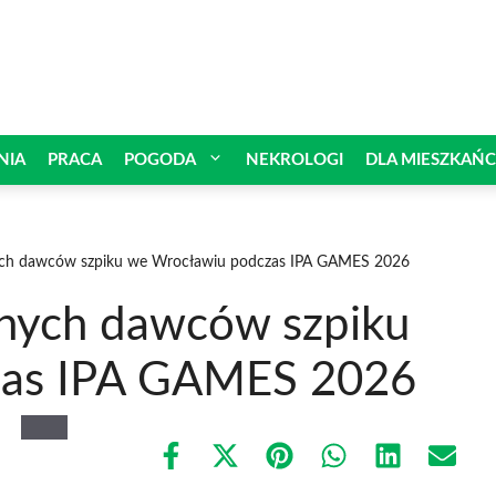
NIA
PRACA
POGODA
NEKROLOGI
DLA MIESZKAŃ
lnych dawców szpiku we Wrocławiu podczas IPA GAMES 2026
alnych dawców szpiku
zas IPA GAMES 2026
Share
Share
Share
Share
Share
Share
on
on
on
on
on
on