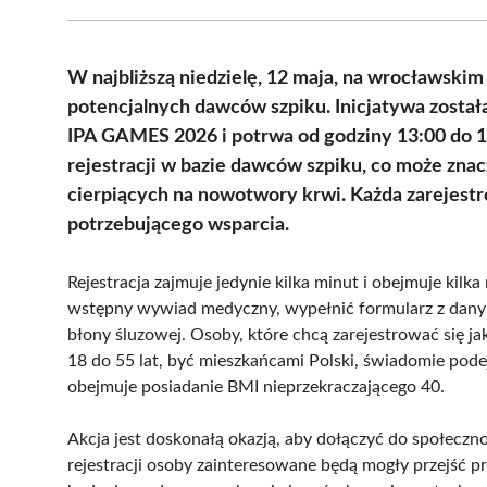
W najbliższą niedzielę, 12 maja, na wrocławskim 
potencjalnych dawców szpiku. Inicjatywa zosta
IPA GAMES 2026 i potrwa od godziny 13:00 do 1
rejestracji w bazie dawców szpiku, co może znac
cierpiących na nowotwory krwi. Każda zarejest
potrzebującego wsparcia.
Rejestracja zajmuje jedynie kilka minut i obejmuje kil
wstępny wywiad medyczny, wypełnić formularz z dany
błony śluzowej. Osoby, które chcą zarejestrować się j
18 do 55 lat, być mieszkańcami Polski, świadomie pod
obejmuje posiadanie BMI nieprzekraczającego 40.
Akcja jest doskonałą okazją, aby dołączyć do społeczn
rejestracji osoby zainteresowane będą mogły przejść p