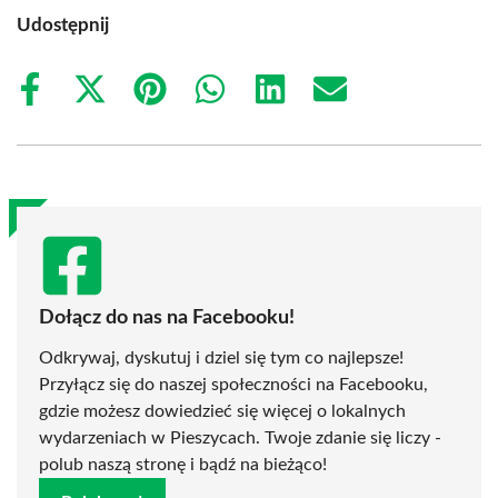
Udostępnij
Share
Share
Share
Share
Share
Share
on
on
on
on
on
on
Facebook
X
Pinterest
WhatsApp
LinkedIn
Email
(Twitter)
Dołącz do nas na Facebooku!
Odkrywaj, dyskutuj i dziel się tym co najlepsze!
Przyłącz się do naszej społeczności na Facebooku,
gdzie możesz dowiedzieć się więcej o lokalnych
wydarzeniach w Pieszycach. Twoje zdanie się liczy -
polub naszą stronę i bądź na bieżąco!