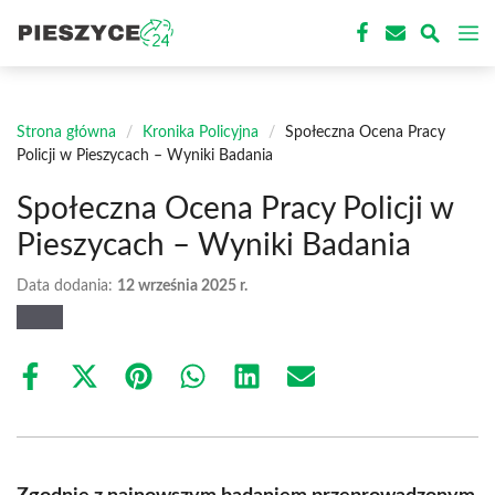
Przejdź
M
do
treści
Strona główna
/
Kronika Policyjna
/
Społeczna Ocena Pracy
Policji w Pieszycach – Wyniki Badania
Społeczna Ocena Pracy Policji w
Pieszycach – Wyniki Badania
Data dodania:
12 września 2025 r.
Share
Share
Share
Share
Share
Share
on
on
on
on
on
on
Facebook
X
Pinterest
WhatsApp
LinkedIn
Email
(Twitter)