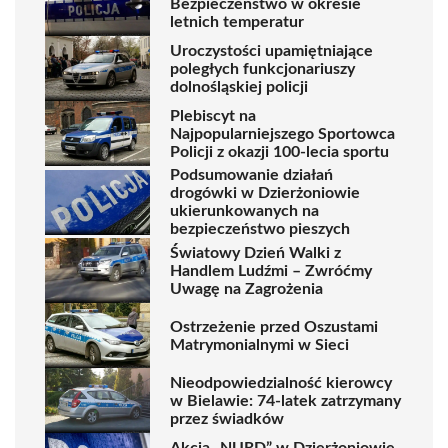
Bezpieczeństwo w okresie
letnich temperatur
Uroczystości upamiętniające
poległych funkcjonariuszy
dolnośląskiej policji
Plebiscyt na
Najpopularniejszego Sportowca
Policji z okazji 100-lecia sportu
Podsumowanie działań
drogówki w Dzierżoniowie
ukierunkowanych na
bezpieczeństwo pieszych
Światowy Dzień Walki z
Handlem Ludźmi – Zwróćmy
Uwagę na Zagrożenia
Ostrzeżenie przed Oszustami
Matrymonialnymi w Sieci
Nieodpowiedzialność kierowcy
w Bielawie: 74-latek zatrzymany
przez świadków
Akcja „NURD” w Dzierżoniowie