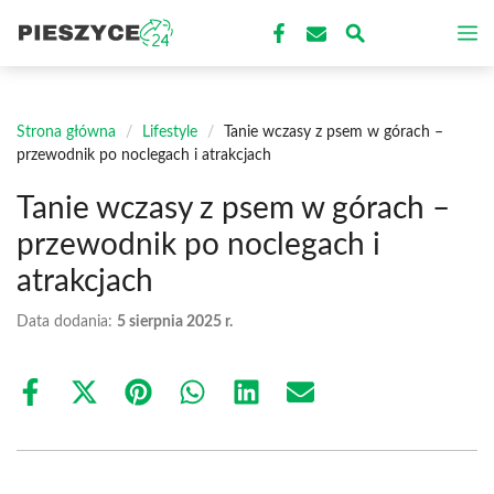
Przejdź
M
do
treści
Strona główna
/
Lifestyle
/
Tanie wczasy z psem w górach –
przewodnik po noclegach i atrakcjach
Tanie wczasy z psem w górach –
przewodnik po noclegach i
atrakcjach
Data dodania:
5 sierpnia 2025 r.
Share
Share
Share
Share
Share
Share
on
on
on
on
on
on
Facebook
X
Pinterest
WhatsApp
LinkedIn
Email
(Twitter)