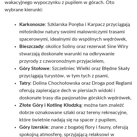
wakacyjnego wypoczynku z pupilem w górach. Oto
wybrane kierunki:
Karkonosze
: Szklarska Poręba i Karpacz przyciągają
miłośników natury swoimi malowniczymi trasami
spacerowymi, idealnymi do wspólnych wędrówek,
Bieszczady
: okolice Soliny oraz rezerwat Sine Wiry
stwarzają doskonałe warunki na odkrywanie
przyrody z czworonożnym przyjacielem,
Góry Stołowe
: Szczeliniec Wielki oraz Błędne Skały
przyciągają turystów, w tym tych z psami,
Tatry
: Dolina Chochołowska oraz Droga pod Reglami
oferują zapierające dech w piersiach widoki i
doskonałe trasy dla pasjonatów górskich wędrówek,
Złote Góry i Kotlinę Kłodzką
: można tam znaleźć
dobrze oznakowane szlaki oraz tereny rekreacyjne,
które świetnie nadają się na spacer z pupilem,
Góry Izerskie
: znane z bogatej flory i fauny, oferują
spokojną atmosferę, sprzyjającą relaksowi w