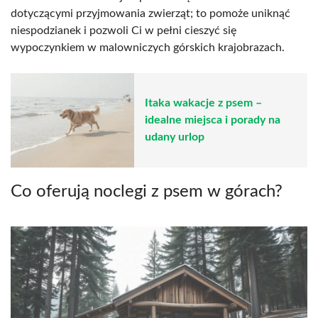
dotyczącymi przyjmowania zwierząt; to pomoże uniknąć
niespodzianek i pozwoli Ci w pełni cieszyć się
wypoczynkiem w malowniczych górskich krajobrazach.
Itaka wakacje z psem –
idealne miejsca i porady na
udany urlop
Co oferują noclegi z psem w górach?