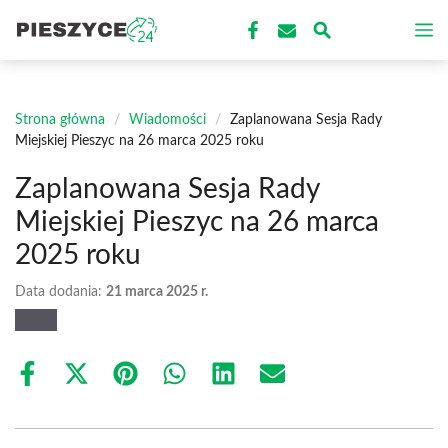
Przejdź
M
do
treści
Strona główna
/
Wiadomości
/
Zaplanowana Sesja Rady
Miejskiej Pieszyc na 26 marca 2025 roku
Zaplanowana Sesja Rady
Miejskiej Pieszyc na 26 marca
2025 roku
Data dodania:
21 marca 2025 r.
Share
Share
Share
Share
Share
Share
on
on
on
on
on
on
Facebook
X
Pinterest
WhatsApp
LinkedIn
Email
(Twitter)