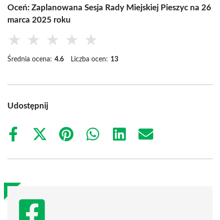
Oceń: Zaplanowana Sesja Rady Miejskiej Pieszyc na 26
marca 2025 roku
★
★
★
★
★
Średnia ocena:
4.6
Liczba ocen:
13
Udostępnij
Share
Share
Share
Share
Share
Share
on
on
on
on
on
on
Facebook
X
Pinterest
WhatsApp
LinkedIn
Email
(Twitter)