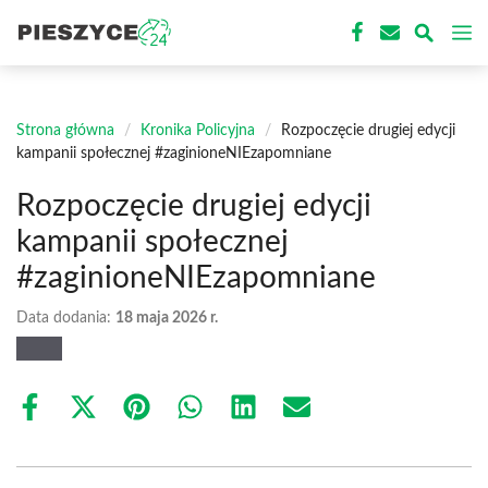
Przejdź
M
do
treści
Strona główna
/
Kronika Policyjna
/
Rozpoczęcie drugiej edycji
kampanii społecznej #zaginioneNIEzapomniane
Rozpoczęcie drugiej edycji
kampanii społecznej
#zaginioneNIEzapomniane
Data dodania:
18 maja 2026 r.
Share
Share
Share
Share
Share
Share
on
on
on
on
on
on
Facebook
X
Pinterest
WhatsApp
LinkedIn
Email
(Twitter)