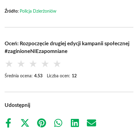
Źródło:
Policja Dzierżoniów
Oceń: Rozpoczęcie drugiej edycji kampanii społecznej
#zaginioneNIEzapomniane
★
★
★
★
★
Średnia ocena:
4.53
Liczba ocen:
12
Udostępnij
Share
Share
Share
Share
Share
Share
on
on
on
on
on
on
Facebook
X
Pinterest
WhatsApp
LinkedIn
Email