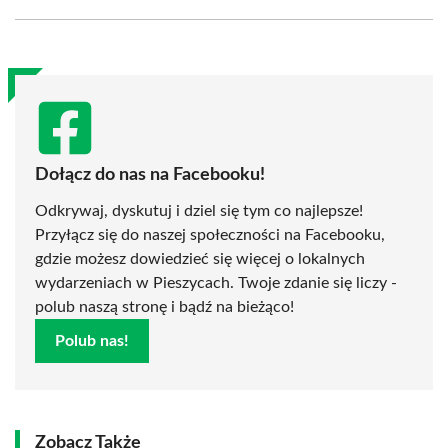
Facebook
X
Pinterest
WhatsApp
LinkedIn
Email
(Twitter)
Dołącz do nas na Facebooku!
Odkrywaj, dyskutuj i dziel się tym co najlepsze!
Przyłącz się do naszej społeczności na Facebooku,
gdzie możesz dowiedzieć się więcej o lokalnych
wydarzeniach w Pieszycach. Twoje zdanie się liczy -
polub naszą stronę i bądź na bieżąco!
Polub nas!
Zobacz Także