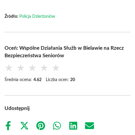
Źródło:
Policja Dzierżoniów
Oceń: Wspólne Działania Służb w Bielawie na Rzecz
Bezpieczeństwa Seniorów
★
★
★
★
★
Średnia ocena:
4.62
Liczba ocen:
20
Udostępnij
Share
Share
Share
Share
Share
Share
on
on
on
on
on
on