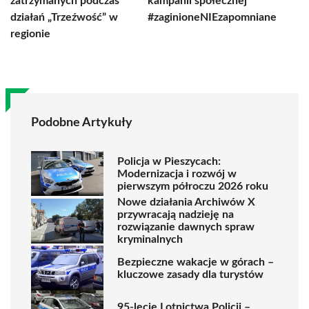
zatrzymanych podczas
kampanii społecznej
działań „Trzeźwość” w
#zaginioneNIEzapomniane
regionie
Podobne Artykuły
Policja w Pieszycach:
Modernizacja i rozwój w
pierwszym półroczu 2026 roku
Nowe działania Archiwów X
przywracają nadzieję na
rozwiązanie dawnych spraw
kryminalnych
Bezpieczne wakacje w górach –
kluczowe zasady dla turystów
95-lecie Lotnictwa Policji –