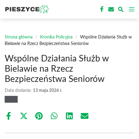
Przejdź
M
do
treści
Strona główna
/
Kronika Policyjna
/
Wspólne Działania Służb w
Bielawie na Rzecz Bezpieczeństwa Seniorów
Wspólne Działania Służb w
Bielawie na Rzecz
Bezpieczeństwa Seniorów
Data dodania:
13 maja 2026 r.
Share
Share
Share
Share
Share
Share
on
on
on
on
on
on
Facebook
X
Pinterest
WhatsApp
LinkedIn
Email
(Twitter)